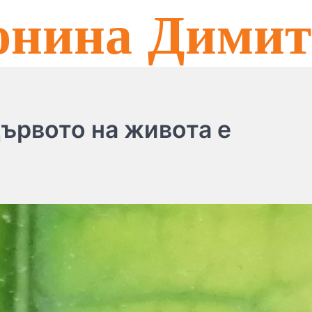
онина Димит
ървото на живота е