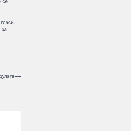
о се
 гласи,
 за
дулата
⟶