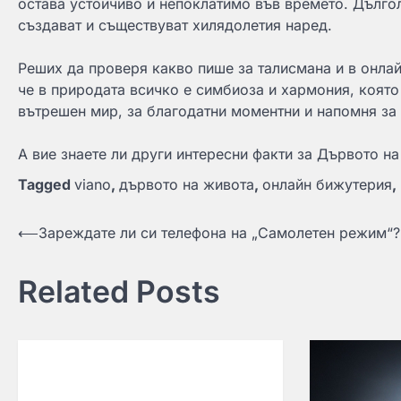
остава устойчиво и непоклатимо във времето. Дългол
създават и съществуват хилядолетия наред.
Реших да проверя какво пише за талисмана и в онлайн
че в природата всичко е симбиоза и хармония, която 
вътрешен мир, за благодатни моментни и напомня за и
А вие знаете ли други интересни факти за Дървото н
Tagged
viano
,
дървото на живота
,
онлайн бижутерия
,
Навигация
⟵
Зареждате ли си телефона на „Самолетен режим“?
Related Posts