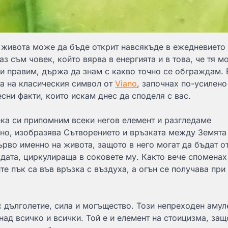
 живота може да бъде открит навсякъде в ежедневието 
аз съм човек, който вярва в енергията и в това, че тя м
ли правим, държа да знам с какво точно се обграждам. 
а на класическия символ от
Viano
, започнах по-усилено
сни факти, които искам днес да споделя с вас.
ека си припомним всеки негов елемент и разгледаме
ано, изобразява Сътворението и връзката между Земята
ърво именно на живота, защото в него могат да бъдат о
дата, циркулираща в соковете му. Както вече споменах
те пък са във връзка с въздуха, а огън се получава при
 дълголетие, сила и могъщество. Този непреходен амул
ад всичко и всички. Той е и елемент на стоицизма, защ