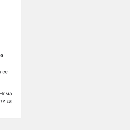
во
 се
 Няма
ти да