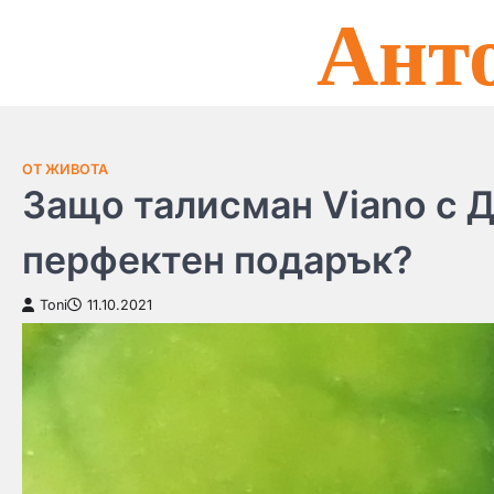
Ант
Skip
to
content
ОТ ЖИВОТА
Защо талисман Viano с Д
перфектен подарък?
Toni
11.10.2021