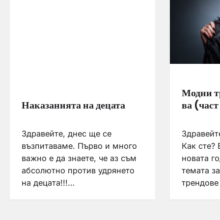
Модни т
Наказанията на децата
ва (част
Здравейте, днес ще се
Здравейт
възпитаваме. Първо и много
Как сте? 
важно е да знаете, че аз съм
новата г
абсолютно против удрянето
темата з
на децата!!!…
трендове