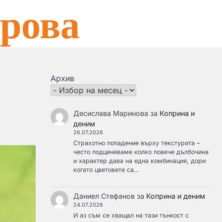
рова
Архив
Десислава Маринова
за
Коприна и
деним
26.07.2026
Страхотно попадение върху текстурата –
често подценяваме колко повече дълбочина
и характер дава на една комбинация, дори
когато цветовете са…
Даниел Стефанов
за
Коприна и деним
24.07.2026
И аз съм се хващал на тази тънкост с