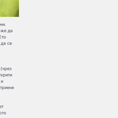
ни.
оже да
Ето
 да се
 (чрез
ткрити
 и
 триене
ет
ото