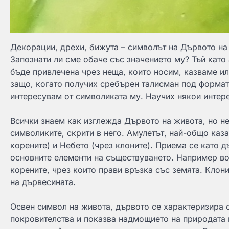
Декорации, дрехи, бижута – символът на Дървото на
Запознати ли сме обаче със значението му? Тъй като 
бъде привлечена чрез неща, които носим, казваме и
защо, когато получих сребърен талисман под формат
интересувам от символиката му. Научих някои интере
Всички знаем как изглежда Дървото на живота, но н
символиките, скрити в него. Амулетът, най-общо каз
корените) и Небето (чрез клоните). Приема се като д
основните елементи на съществуването. Например во
корените, чрез които прави връзка със земята. Клони
на дървесината.
Освен символ на живота, дървото се характеризира с
покровителства и показва надмощието на природата н