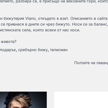
етието, разбира се, е присъщо на вековните гори, коит
 бижутерия Viano, откъдето е взет. Описанието в сайта
се привнася в дните си чрез бижуто. Носи се за баланс,
стинската сила, която всеки от нас носи.
а живота?
подарък
,
сребърно бижу
,
талисман
Ползите на лаван