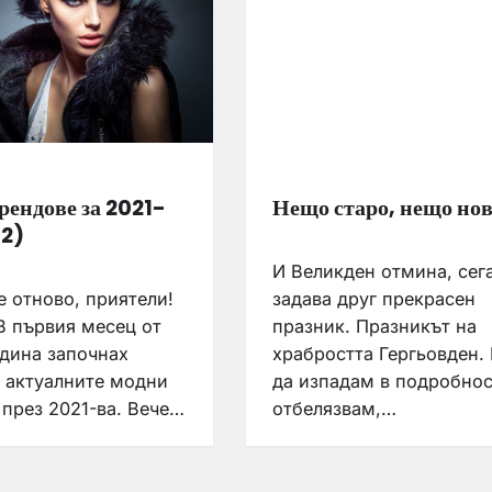
рендове за 2021-
Нещо старо, нещо но
 2)
И Великден отмина, сега
е отново, приятели!
задава друг прекрасен
В първия месец от
празник. Празникът на
одина започнах
храбростта Гергьовден.
а актуалните модни
да изпадам в подробнос
 през 2021-ва. Вече…
отбелязвам,…