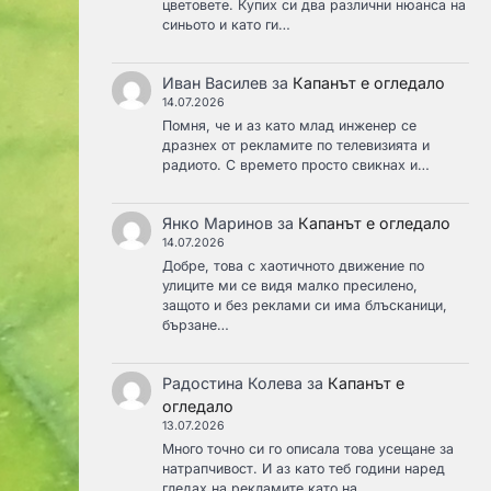
цветовете. Купих си два различни нюанса на
синьото и като ги…
Иван Василев
за
Капанът е огледало
14.07.2026
Помня, че и аз като млад инженер се
дразнех от рекламите по телевизията и
радиото. С времето просто свикнах и…
Янко Маринов
за
Капанът е огледало
14.07.2026
Добре, това с хаотичното движение по
улиците ми се видя малко пресилено,
защото и без реклами си има блъсканици,
бързане…
Радостина Колева
за
Капанът е
огледало
13.07.2026
Много точно си го описала това усещане за
натрапчивост. И аз като теб години наред
гледах на рекламите като на…