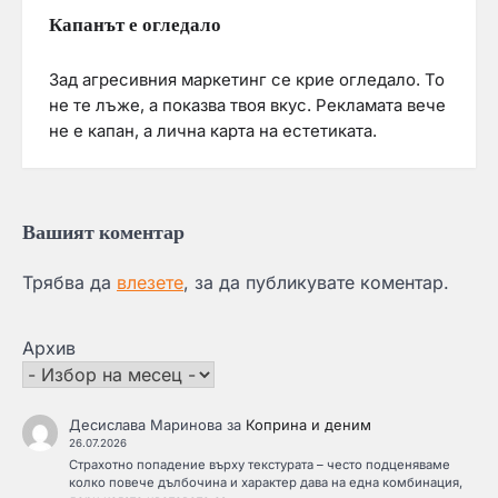
Капанът е огледало
Зад агресивния маркетинг се крие огледало. То
не те лъже, а показва твоя вкус. Рекламата вече
не е капан, а лична карта на естетиката.
Вашият коментар
Трябва да
влезете
, за да публикувате коментар.
Архив
Десислава Маринова
за
Коприна и деним
26.07.2026
Страхотно попадение върху текстурата – често подценяваме
колко повече дълбочина и характер дава на една комбинация,