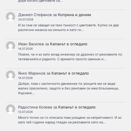
дори когато цветовете са…
Даниел Стефанов
за
Коприна и деним
24.07.2026
И аз съм се хващал на тази тънкост с цветовете. Купих си два
различни нюанса на синьото и като ги…
Иван Василев
за
Капанът е огледало
14.07.2026
Помня, че и аз като млад инженер се дразнех от рекламите по
телевизията и радиото. С времето просто свикнах и…
Янко Маринов
за
Капанът е огледало
14.07.2026
Добре, това с хаотичното движение по улиците ми се видя
малко пресилено, защото и без реклами си има блъсканици,
бързане…
Радостина Колева
за
Капанът е огледало
13.07.2026
Много точно си го описала това усещане за натрапчивост. И аз
като теб години наред гледах на рекламите като на…