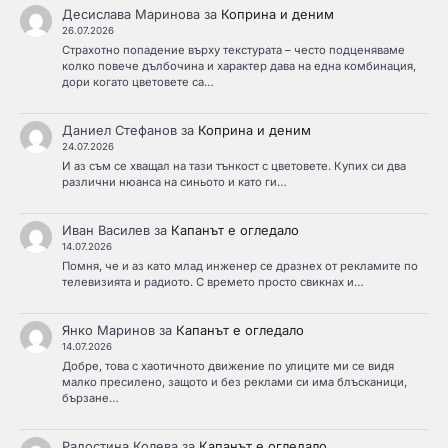
Десислава Маринова
за
Коприна и деним
26.07.2026
Страхотно попадение върху текстурата – често подценяваме
колко повече дълбочина и характер дава на една комбинация,
дори когато цветовете са…
Даниел Стефанов
за
Коприна и деним
24.07.2026
И аз съм се хващал на тази тънкост с цветовете. Купих си два
различни нюанса на синьото и като ги…
Иван Василев
за
Капанът е огледало
14.07.2026
Помня, че и аз като млад инженер се дразнех от рекламите по
телевизията и радиото. С времето просто свикнах и…
Янко Маринов
за
Капанът е огледало
14.07.2026
Добре, това с хаотичното движение по улиците ми се видя
малко пресилено, защото и без реклами си има блъсканици,
бързане…
Радостина Колева
за
Капанът е огледало