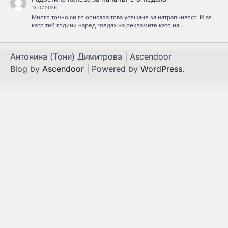
13.07.2026
Много точно си го описала това усещане за натрапчивост. И аз
като теб години наред гледах на рекламите като на…
Антонина (Тони) Димитрова | Ascendoor
Blog by
Ascendoor
| Powered by
WordPress
.