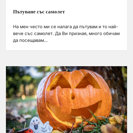
Пътуване със самолет
На мен често ми се налага да пътувам и то най-
вече със самолет. Да Ви призная, много обичам
да посещавам…