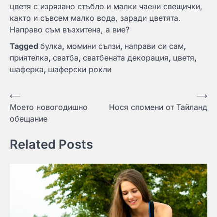
цветя с изрязано стъбло и малки чаени свещички,
както и съвсем малко вода, заради цветята.
Направо съм възхитена, а вие?
Tagged
булка
,
момини сълзи
,
направи си сам
,
приятелка
,
сватба
,
сватбената декорация
,
цветя
,
шаферка
,
шаферски рокли
Навигация
⟵
⟶
Моето новогодишно
Нося спомени от Тайланд
обещание
Related Posts