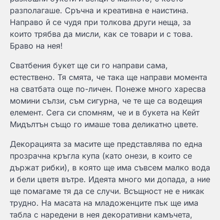
разполагаше. Сръчна и креативна е наистина.
Направо й се чудя при толкова други неща, за
които трябва да мисли, как се товари и с това.
Браво на нея!
Сватбения букет ще си го направи сама,
естествено. Тя смята, че така ще направи момента
на сватбата още по-личен. Понеже много харесва
момини сълзи, съм сигурна, че те ще са водещия
елемент. Сега си спомням, че и в букета на Кейт
Мидълтън също го имаше това деликатно цвете.
Декорацията за масите ще представлява по една
прозрачна кръгла купа (като онези, в които се
държат рибки), в която ще има съвсем малко вода
и бели цветя вътре. Идеята много ми допада, а ние
ще помагаме тя да се случи. Всъщност не е никак
трудно. На масата на младоженците пък ще има
табла с наредени в нея декоративни камъчета,