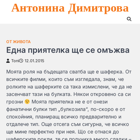
Антонина Димитрова
Skip
to
content
ОТ ЖИВОТА
Една приятелка ще се омъжва
Toni
12.01.2015
Моята роля на бъдещата сватба ще е шаферка. От
всичките филми, които съм изгледала, знам, че
ролките на шаферките са така измислени, че да не
засенчват тази на булката. Някои откровено са си
грозни
Моята приятелка не е от онези
фанатични булки тип „булкозила“, по-скоро е от
спокойния, планиращ всичко предварително и
отдалече тип. Още отсега съм сигурна, че всичко
ще мине перфектно при нея. Що се отнася до
шаферските рокли, те се получиха много сладки –