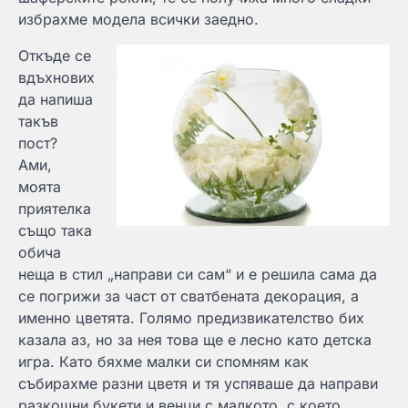
избрахме модела всички заедно.
Откъде се
вдъхнових
да напиша
такъв
пост?
Ами,
моята
приятелка
също така
обича
неща в стил „направи си сам“ и е решила сама да
се погрижи за част от сватбената декорация, а
именно цветята. Голямо предизвикателство бих
казала аз, но за нея това ще е лесно като детска
игра. Като бяхме малки си спомням как
събирахме разни цветя и тя успяваше да направи
разкошни букети и венци с малкото, с което