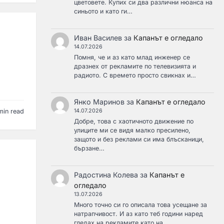
цветовете. Купих си два различни нюанса на
синьото и като ги…
Иван Василев
за
Капанът е огледало
14.07.2026
Помня, че и аз като млад инженер се
дразнех от рекламите по телевизията и
радиото. С времето просто свикнах и…
Янко Маринов
за
Капанът е огледало
14.07.2026
min read
Добре, това с хаотичното движение по
улиците ми се видя малко пресилено,
защото и без реклами си има блъсканици,
бързане…
Радостина Колева
за
Капанът е
огледало
13.07.2026
Много точно си го описала това усещане за
натрапчивост. И аз като теб години наред
гледах на рекламите като на…