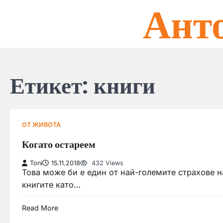
Ант
Skip
to
content
Етикет:
книги
ОТ ЖИВОТА
Когато остареем
Toni
15.11.2018
432 Views
Това може би е един от най-големите страхове н
книгите като…
Read More