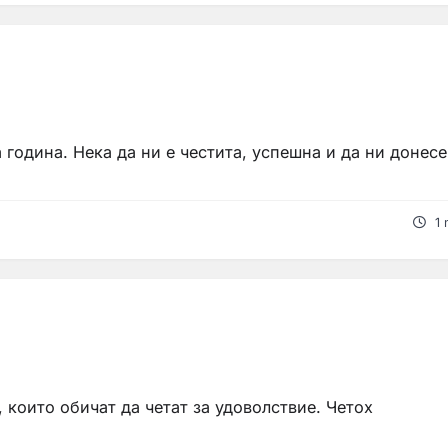
 година. Нека да ни е честита, успешна и да ни донесе
1 
, които обичат да четат за удоволствие. Четох