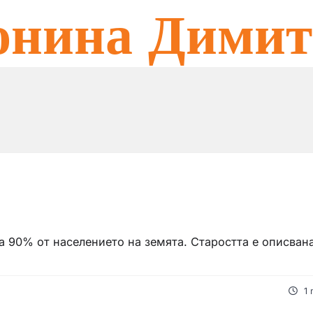
онина Димит
а 90% от населението на земята. Старостта е описвана
1 