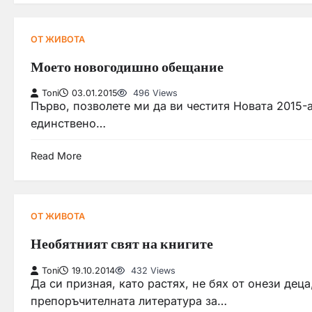
ОТ ЖИВОТА
Моето новогодишно обещание
Toni
03.01.2015
496 Views
Първо, позволете ми да ви честитя Новата 2015-а
единствено…
Read More
ОТ ЖИВОТА
Необятният свят на книгите
Toni
19.10.2014
432 Views
Да си призная, като растях, не бях от онези деца
препоръчителната литература за…