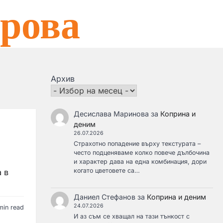
рова
Архив
Десислава Маринова
за
Коприна и
деним
26.07.2026
Страхотно попадение върху текстурата –
често подценяваме колко повече дълбочина
и характер дава на една комбинация, дори
когато цветовете са…
 в
Даниел Стефанов
за
Коприна и деним
24.07.2026
min read
И аз съм се хващал на тази тънкост с