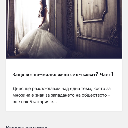
Защо все по-малко жени се омъжват? Част 1
Днес ще разсъждавам над една тема, която за
мнозина е знак за западането на обществото –
все пак България е…
Вашият коментар