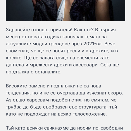
Здравейте отново, приятели! Как сте? В първия
месец от новата година започнах темата за
актуалните модни трендове през 2021-ва. Вече
споменах, че ще се носят ресни и в дрехите, и в
косите. Ще се залага също на елементи като
дантела и мрежести дрехи и аксесоари. Сега ще
продължа с останалите.
Високите рамене и подплънки не са нова
тенденция, но и не се очертава да изчезнат скоро.
Аз също харесвам подобен стил, но смятам, че
трябва да бъде съобразен със структурата, тъй
като не подхождат на всяко телосложение.
Тъй като всички свикнахме да носим по-свободни