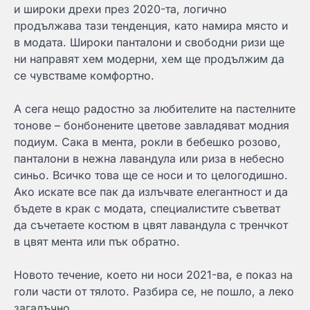
и широки дрехи през 2020-та, логично
продължава тази тенденция, като намира място и
в модата. Широки панталони и свободни ризи ще
ни направят хем модерни, хем ще продължим да
се чувстваме комфортно.
А сега нещо радостно за любителите на пастелните
тонове – бонбонените цветове завладяват модния
подиум. Сака в мента, рокли в бебешко розово,
панталони в нежна лавандула или риза в небесно
синьо. Всичко това ще се носи и то целогодишно.
Ако искате все пак да излъчвате елегантност и да
бъдете в крак с модата, специалистите съветват
да съчетаете костюм в цвят лавандула с тренчкот
в цвят мента или пък обратно.
Новото течение, което ни носи 2021-ва, е показ на
голи части от тялото. Разбира се, не пошло, а леко
загадъчно.