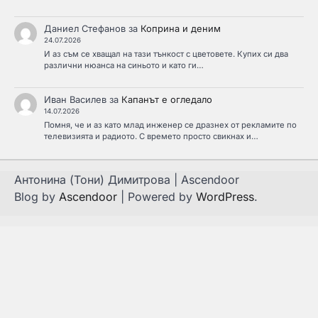
Даниел Стефанов
за
Коприна и деним
24.07.2026
И аз съм се хващал на тази тънкост с цветовете. Купих си два
различни нюанса на синьото и като ги…
Иван Василев
за
Капанът е огледало
14.07.2026
Помня, че и аз като млад инженер се дразнех от рекламите по
телевизията и радиото. С времето просто свикнах и…
Антонина (Тони) Димитрова | Ascendoor
Blog by
Ascendoor
| Powered by
WordPress
.