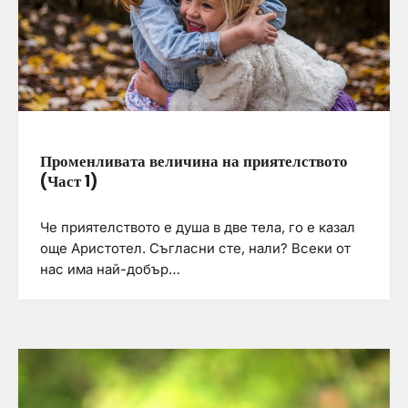
Променливата величина на приятелството
(Част 1)
Че приятелството е душа в две тела, го е казал
още Аристотел. Съгласни сте, нали? Всеки от
нас има най-добър…