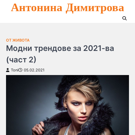
Антонина Димитрова
Skip
to
content
ОТ ЖИВОТА
Модни трендове за 2021-ва
(част 2)
Toni
05.02.2021