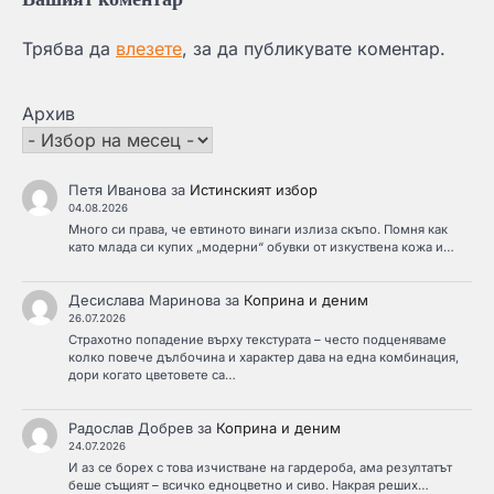
Трябва да
влезете
, за да публикувате коментар.
Архив
Петя Иванова
за
Истинският избор
04.08.2026
Много си права, че евтиното винаги излиза скъпо. Помня как
като млада си купих „модерни“ обувки от изкуствена кожа и…
Десислава Маринова
за
Коприна и деним
26.07.2026
Страхотно попадение върху текстурата – често подценяваме
колко повече дълбочина и характер дава на една комбинация,
дори когато цветовете са…
Радослав Добрев
за
Коприна и деним
24.07.2026
И аз се борех с това изчистване на гардероба, ама резултатът
беше същият – всичко едноцветно и сиво. Накрая реших…