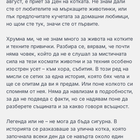
август, е приет за Ден на котката. Не знам дали
сте от любителите на мъркащите животинки, или
пък предпочитате кучетата за домашни любимци,
но щом сте тук, значи сте от първите.
Хрумна ми, че не знам много за живота на котките
и техните привички. Разбира се, вярвам, че почти
няма човек, който да не е слушал за мистичната
сила на тези космати животни и за техния особено
изострен усет – към хора, събития. В този ред на
мисли се сетих за една история, която бях чела и
ще се опитам да ви я предам. Или поне колкото си
спомням от нея. Няма да навлизам в подробности,
за да не подведа с факти, но се надявам поне да
разберете същината и за какво говоря всъщност.
Легенда или не – не мога да бъда сигурна. В
историята се разказваше за улична котка, която
започнала всеки ден да се навърта около един