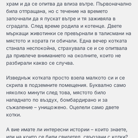
храм и да се опитва да влиза вътре. Първоначално
била отпращана, но с течение на времето
започнали да я пускат вътре и тя заживяла в
сградата. След време родила и котенце. Двете
мъркащи животинки се превърнали в талисмани на
мястото и хората ги обичали. Една вечер котката
станала неспокойна, страхувала се и се опитвала
да привлече вниманието на околните, които не
разбирали какво се случва.
Изведнъж котката просто взела малкото си и се
скрила в подземните помещения. Буквално само
няколко минути след това, мястото било
нападнато по въздух, бомбардирано и за
съжаление – унищожено. Оцелели само двете
котки.
А вие имате ли интересни истории – които знаете,
или на които се били свидетел, свързани с котки?