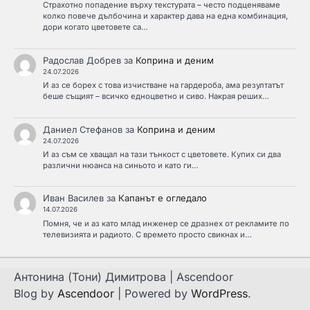
Страхотно попадение върху текстурата – често подценяваме
колко повече дълбочина и характер дава на една комбинация,
дори когато цветовете са…
Радослав Добрев
за
Коприна и деним
24.07.2026
И аз се борех с това изчистване на гардероба, ама резултатът
беше същият – всичко едноцветно и сиво. Накрая реших…
Даниел Стефанов
за
Коприна и деним
24.07.2026
И аз съм се хващал на тази тънкост с цветовете. Купих си два
различни нюанса на синьото и като ги…
Иван Василев
за
Капанът е огледало
14.07.2026
Помня, че и аз като млад инженер се дразнех от рекламите по
телевизията и радиото. С времето просто свикнах и…
Антонина (Тони) Димитрова | Ascendoor
Blog by
Ascendoor
| Powered by
WordPress
.