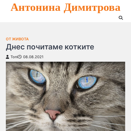
Антонина Димитрова
Skip
to
content
ОТ ЖИВОТА
Днес почитаме котките
Toni
08.08.2021