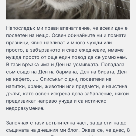
Напоследък ми прави впечатление, че всеки ден е
посветен на нещо. Освен обичайните ни и познати
празници, явно навлизат и много чужди или
просто, в забързаното и сиво ежедневие, имаме
нужда просто от още един повод да се усмихнем.
В тази връзка има и Ден на усмивката. Попадала
съм също на Ден на бармана, Ден на бирата, Ден
на кафето, …. Списъкът с дни, посветени на
напитки, храни, животни или предмети, е наистина
дълъг, като освен искрена доза забавление, някои
предизвикат направо учуда и са истинско
недоразумение.
Започнах с тази встъпителна част, за да стигна до
същината на днешния ми блог. Оказа се, че днес, 8