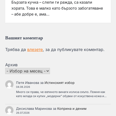
Бързата кучка – слепи ги ражда, са казали
хората. Това е малко като бързото забогатяване
– абе добре е, ама…
Вашият коментар
Трябва да
влезете
, за да публикувате коментар.
Архив
Петя Иванова
за
Истинският избор
04.08.2026
Много си права, че евтиното винаги излиза скъпо. Помня как
като млада си купих „модерни“ обувки от изкуствена кожа и…
Десислава Маринова
за
Коприна и деним
26.07.2026