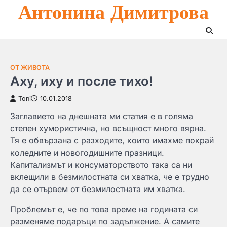
Антонина Димитрова
Skip
to
content
ОТ ЖИВОТА
Аху, иху и после тихо!
Toni
10.01.2018
Заглавието на днешната ми статия е в голяма
степен хумористична, но всъщност много вярна.
Тя е обвързана с разходите, които имахме покрай
коледните и новогодишните празници.
Капитализмът и консуматорството така са ни
вклещили в безмилостната си хватка, че е трудно
да се отървем от безмилостната им хватка.
Проблемът е, че по това време на годината си
разменяме подаръци по задължение. А самите