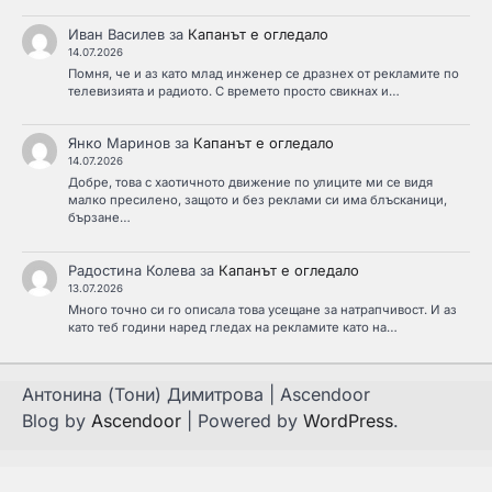
Иван Василев
за
Капанът е огледало
14.07.2026
Помня, че и аз като млад инженер се дразнех от рекламите по
телевизията и радиото. С времето просто свикнах и…
Янко Маринов
за
Капанът е огледало
14.07.2026
Добре, това с хаотичното движение по улиците ми се видя
малко пресилено, защото и без реклами си има блъсканици,
бързане…
Радостина Колева
за
Капанът е огледало
13.07.2026
Много точно си го описала това усещане за натрапчивост. И аз
като теб години наред гледах на рекламите като на…
Антонина (Тони) Димитрова | Ascendoor
Blog by
Ascendoor
| Powered by
WordPress
.