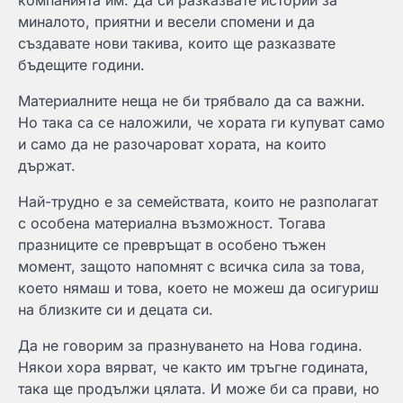
компанията им. Да си разказвате истории за
миналото, приятни и весели спомени и да
създавате нови такива, които ще разказвате
бъдещите години.
Материалните неща не би трябвало да са важни.
Но така са се наложили, че хората ги купуват само
и само да не разочароват хората, на които
държат.
Най-трудно е за семействата, които не разполагат
с особена материална възможност. Тогава
празниците се превръщат в особено тъжен
момент, защото напомнят с всичка сила за това,
което нямаш и това, което не можеш да осигуриш
на близките си и децата си.
Да не говорим за празнуването на Нова година.
Някои хора вярват, че както им тръгне годината,
така ще продължи цялата. И може би са прави, но