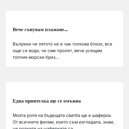
Вече сънувам плажове…
Въпреки че лятото не е чак толкова близо, все
още се води, че сме пролет, вече усещам
топлия морски бриз…
Една приятелка ще се омъжва
Моята роля на бъдещата сватба ще е шаферка.
От всичките филми, които съм изгледала, знам,
че ролките на шаферките са…