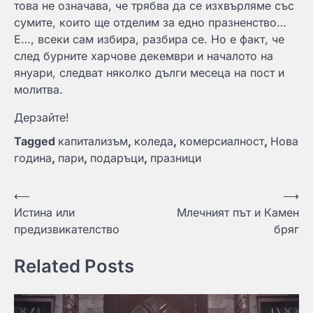
това не означава, че трябва да се изхвърляме със
сумите, които ще отделим за едно празненство…
Е…, всеки сам избира, разбира се. Но е факт, че
след бурните харчове декември и началото на
януари, следват няколко дълги месеца на пост и
молитва.
Дерзайте!
Tagged
капитализъм
,
коледа
,
комерсиалност
,
Нова
година
,
пари
,
подаръци
,
празници
Навигация
⟵
⟶
Истина или
Млечният път и Камен
предизвикателство
бряг
Related Posts