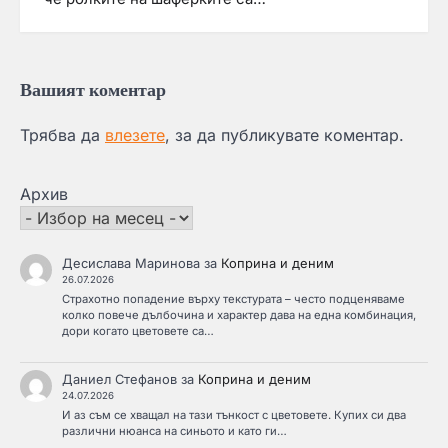
Вашият коментар
Трябва да
влезете
, за да публикувате коментар.
Архив
Десислава Маринова
за
Коприна и деним
26.07.2026
Страхотно попадение върху текстурата – често подценяваме
колко повече дълбочина и характер дава на една комбинация,
дори когато цветовете са…
Даниел Стефанов
за
Коприна и деним
24.07.2026
И аз съм се хващал на тази тънкост с цветовете. Купих си два
различни нюанса на синьото и като ги…