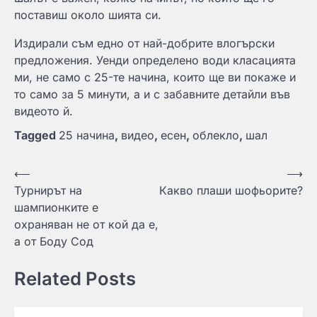
поставиш около шията си.
Издирали съм едно от най-добрите влогърски
предложения. Уенди определено води класацията
ми, не само с 25-те начина, които ще ви покаже и
то само за 5 минути, а и с забавните детайли във
видеото й.
Tagged
25 начина
,
видео
,
есен
,
облекло
,
шал
Навигация
⟵
⟶
Турнирът на
Какво плаши шофьорите?
шампионките е
охраняван не от кой да е,
а от Боду Сод
Related Posts