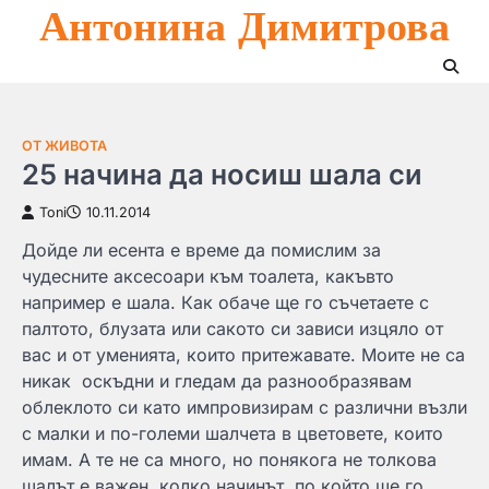
Антонина Димитрова
Skip
to
content
ОТ ЖИВОТА
25 начина да носиш шала си
Toni
10.11.2014
Дойде ли есента е време да помислим за
чудесните аксесоари към тоалета, какъвто
например е шала. Как обаче ще го съчетаете с
палтото, блузата или сакото си зависи изцяло от
вас и от уменията, които притежавате. Моите не са
никак оскъдни и гледам да разнообразявам
облеклото си като импровизирам с различни възли
с малки и по-големи шалчета в цветовете, които
имам. А те не са много, но понякога не толкова
шалът е важен, колко начинът, по който ще го