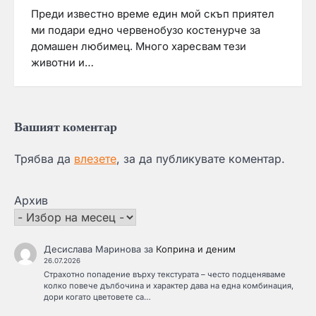
Преди известно време един мой скъп приятел
ми подари едно червенобузо костенурче за
домашен любимец. Много харесвам тези
животни и…
Вашият коментар
Трябва да
влезете
, за да публикувате коментар.
Архив
Десислава Маринова
за
Коприна и деним
26.07.2026
Страхотно попадение върху текстурата – често подценяваме
колко повече дълбочина и характер дава на една комбинация,
дори когато цветовете са…