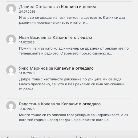
Даниел Стефанов
за
Коприна и деним
24.07.2026
И аз съм се хващал на тази тънкост с цветовете. Купих си два
различни нюанса на синьото и като ги…
Иван Василев
за
Капанът е огледало
14.07.2026
Помня, че и аз като млад инженер се дразнех от рекламите по
телевизията и радиото. С времето просто свикнах и…
Янко Маринов
за
Капанът е огледало
14.07.2026
Добре, това с хаотичното движение по улиците ми се видя
малко пресилено, защото и без реклами си има блъсканици,
бързане…
Радостина Колева
за
Капанът е огледало
13.07.2026
Много точно си го описала това усещане за натрапчивост. И аз
като теб години наред гледах на рекламите като на…