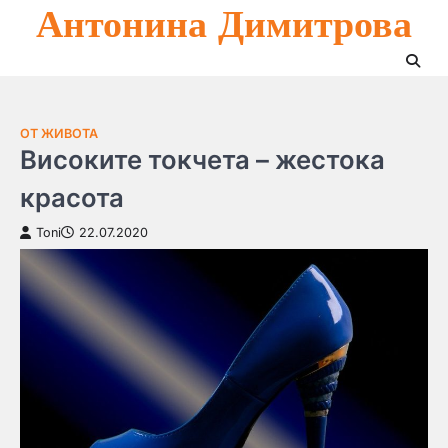
Антонина Димитрова
Skip
to
content
ОТ ЖИВОТА
Високите токчета – жестока
красота
Toni
22.07.2020