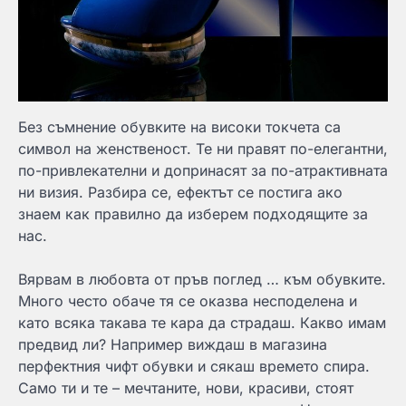
Без съмнение обувките на високи токчета са
символ на женственост. Те ни правят по-елегантни,
по-привлекателни и допринасят за по-атрактивната
ни визия. Разбира се, ефектът се постига ако
знаем как правилно да изберем подходящите за
нас.
Вярвам в любовта от пръв поглед … към обувките.
Много често обаче тя се оказва несподелена и
като всяка такава те кара да страдаш. Какво имам
предвид ли? Например виждаш в магазина
перфектния чифт обувки и сякаш времето спира.
Само ти и те – мечтаните, нови, красиви, стоят