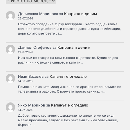
Десислава Маринова
за
Коприна и деним
26.07.2026
Страхотно попадение върху текстурата – често подценяваме
колко повече дълбочина и характер дава на една комбинация,
дори когато цветовете са…
Даниел Стефанов
за
Коприна и деним
24.07.2026
И аз съм се хващал на тази тънкост с цветовете. Купих си два
различни нюанса на синьото и като ги…
Иван Василев
за
Капанът е огледало
14.07.2026
Помня, че и аз като млад инженер се дразнех от рекламите по
телевизията и радиото. С времето просто свикнах и…
Янко Маринов
за
Капанът е огледало
14.07.2026
Добре, това с хаотичното движение по улиците ми се видя
малко пресилено, защото и без реклами си има блъсканици,
бързане…