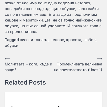
всяка от нас има поне една подобна история,
попадайки на неподходящите обувки, залъгвайки
се по външния им вид. Ето защо аз предпочитам
кецове и маратонки. Да, не са точно най-женските
обувки, но пък са най-удобните. И понякога това е
за предпочитане.
Tagged
високи токчета
,
кецове
,
красота
,
любов
,
обувки
Навигация
⟵
⟶
Молитвата – кога, къде и
Променливата величина
защо?
на приятелството (Част 1)
Related Posts