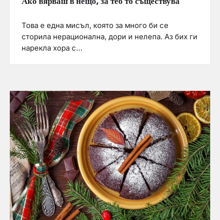
Ако вярваш в нещо, за теб то съществува
Това е една мисъл, която за много би се
сторила нерационална, дори и нелепа. Аз бих ги
нарекла хора с…