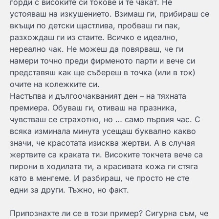
горди с високите си токове и те чакат. Не
устояваш на изкушението. Взимаш ги, прибираш се
вкъщи по детски щастлива, пробваш ги пак,
разхождаш ги из стаите. Всичко е идеално,
нереално чак. Не можеш да повярваш, че ги
намери точно преди фирменото парти и вече си
представяш как ще събереш в точка (или в ток)
очите на колежките си.
Настъпва и дългоочакваният ден – на тяхната
премиера. Обуваш ги, отиваш на празника,
чувстваш се страхотно, но … само първия час. С
всяка изминала минута усещаш буквално какво
значи, че красотата изисква жертви. А в случая
жертвите са краката ти. Високите токчета вече са
пирони в ходилата ти, а красивата кожа ги стяга
като в менгеме. И разбираш, че просто не сте
едни за други. Тъжно, но факт.
Припознахте ли се в този пример? Сигурна съм, че