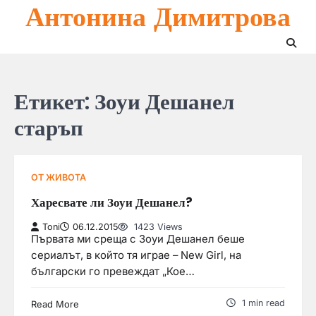
Антонина Димитрова
Skip
to
content
Етикет:
Зоуи Дешанел
старъп
ОТ ЖИВОТА
Харесвате ли Зоуи Дешанел?
Toni
06.12.2015
1423 Views
Първата ми среща с Зоуи Дешанел беше
сериалът, в който тя играе – New Girl, на
български го превеждат „Кое…
1 min read
Read More