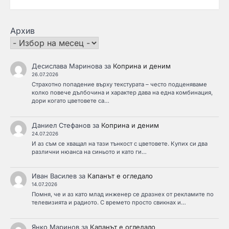
Архив
Десислава Маринова
за
Коприна и деним
26.07.2026
Страхотно попадение върху текстурата – често подценяваме
колко повече дълбочина и характер дава на една комбинация,
дори когато цветовете са…
Даниел Стефанов
за
Коприна и деним
24.07.2026
И аз съм се хващал на тази тънкост с цветовете. Купих си два
различни нюанса на синьото и като ги…
Иван Василев
за
Капанът е огледало
14.07.2026
Помня, че и аз като млад инженер се дразнех от рекламите по
телевизията и радиото. С времето просто свикнах и…
Янко Маринов
за
Капанът е огледало