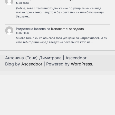
14.07.2026
Добре, това с хаотичното движение по улиците ми се видя
малко пресилено, защото и без реклами си има блъсканици,
бързане…
Радостина Колева
за
Капанът е огледало
13.07.2026
Много точно си го описала това усещане за натрапчивост. И аз
като теб години наред гледах на рекламите като на…
Антонина (Тони) Димитрова | Ascendoor
Blog by
Ascendoor
| Powered by
WordPress
.