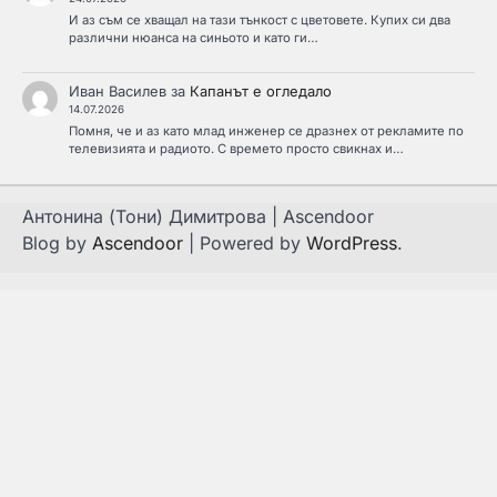
И аз съм се хващал на тази тънкост с цветовете. Купих си два
различни нюанса на синьото и като ги…
Иван Василев
за
Капанът е огледало
14.07.2026
Помня, че и аз като млад инженер се дразнех от рекламите по
телевизията и радиото. С времето просто свикнах и…
Антонина (Тони) Димитрова | Ascendoor
Blog by
Ascendoor
| Powered by
WordPress
.