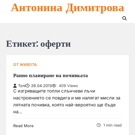
Антонина Димитрова
Skip
to
content
Етикет:
оферти
ОТ ЖИВОТА
Ранно планиране на почивката
Toni
26.04.2013
409 Views
С изгряващите топли слънчеви лъчи
настроението се повдига и ме налягат мисли за
лятната почивка, която най-вероятно ще бъде
на…
1 min read
Read More