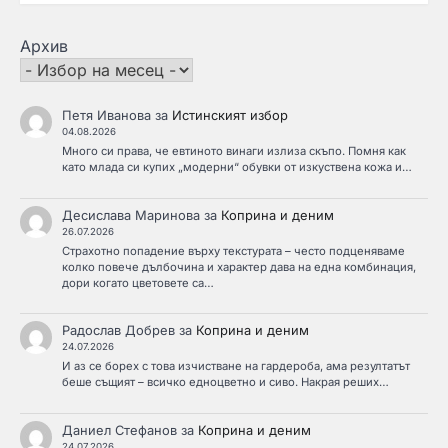
Архив
Петя Иванова
за
Истинският избор
04.08.2026
Много си права, че евтиното винаги излиза скъпо. Помня как
като млада си купих „модерни“ обувки от изкуствена кожа и…
Десислава Маринова
за
Коприна и деним
26.07.2026
Страхотно попадение върху текстурата – често подценяваме
колко повече дълбочина и характер дава на една комбинация,
дори когато цветовете са…
Радослав Добрев
за
Коприна и деним
24.07.2026
И аз се борех с това изчистване на гардероба, ама резултатът
беше същият – всичко едноцветно и сиво. Накрая реших…
Даниел Стефанов
за
Коприна и деним
24.07.2026