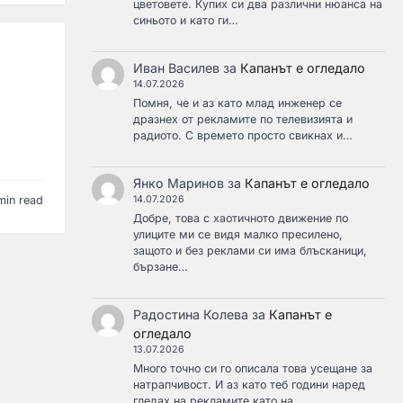
цветовете. Купих си два различни нюанса на
синьото и като ги…
Иван Василев
за
Капанът е огледало
14.07.2026
Помня, че и аз като млад инженер се
дразнех от рекламите по телевизията и
радиото. С времето просто свикнах и…
Янко Маринов
за
Капанът е огледало
14.07.2026
min read
Добре, това с хаотичното движение по
улиците ми се видя малко пресилено,
защото и без реклами си има блъсканици,
бързане…
Радостина Колева
за
Капанът е
огледало
13.07.2026
Много точно си го описала това усещане за
натрапчивост. И аз като теб години наред
гледах на рекламите като на…