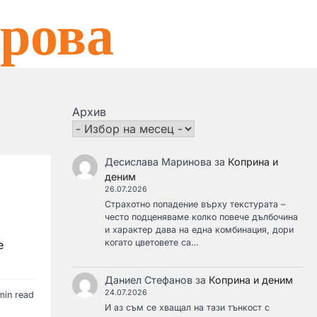
рова
Архив
Десислава Маринова
за
Коприна и
деним
26.07.2026
Страхотно попадение върху текстурата –
често подценяваме колко повече дълбочина
и характер дава на една комбинация, дори
когато цветовете са…
е
Даниел Стефанов
за
Коприна и деним
24.07.2026
min read
И аз съм се хващал на тази тънкост с