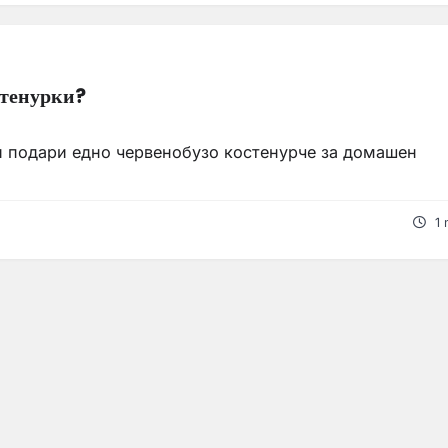
стенурки?
и подари едно червенобузо костенурче за домашен
1 