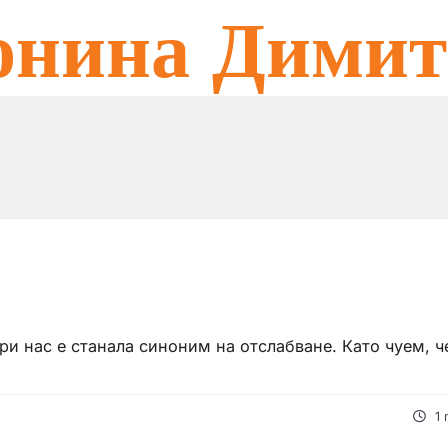
онина Димит
ри нас е станала синоним на отслабване. Като чуем, ч
1 