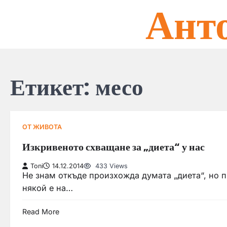
Ант
Skip
to
content
Етикет:
месо
ОТ ЖИВОТА
Изкривеното схващане за „диета“ у нас
Toni
14.12.2014
433 Views
Не знам откъде произхожда думата „диета“, но п
някой е на…
Read More