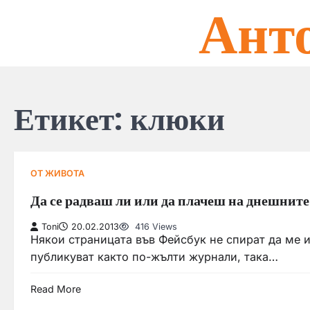
Ант
Skip
to
content
Етикет:
клюки
ОТ ЖИВОТА
Да се радваш ли или да плачеш на днешнит
Toni
20.02.2013
416 Views
Някои страницата във Фейсбук не спират да ме и
публикуват както по-жълти журнали, така…
Read More