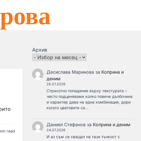
рова
Архив
Десислава Маринова
за
Коприна и
деним
26.07.2026
Страхотно попадение върху текстурата –
често подценяваме колко повече дълбочина
и характер дава на една комбинация, дори
когато цветовете са…
оито
Даниел Стефанов
за
Коприна и деним
24.07.2026
min read
И аз съм се хващал на тази тънкост с