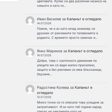
цветовете. Купих си два различни нюанса на
синьото и като ги…
Иван Василев
за
Капанът е огледало
14.07.2026
Помня, че и аз като млад инженер се
дразнех от рекламите по телевизията и
радиото. С времето просто свикнах и…
Янко Маринов
за
Капанът е огледало
14.07.2026
Добре, това с хаотичното движение по
улиците ми се видя малко пресилено,
защото и без реклами си има блъсканици,
бързане…
Радостина Колева
за
Капанът е
огледало
13.07.2026
Много точно си го описала това усещане за
натрапчивост. И аз като теб години наред
гледах на рекламите като на…