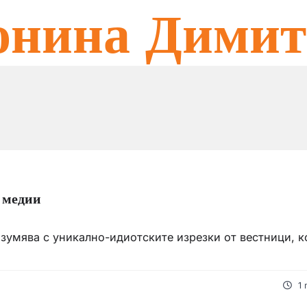
онина Димит
е медии
зумява с уникално-идиотските изрезки от вестници, к
1 