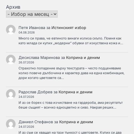
Архив
Петя Иванова
за
Истинският избор
04.08.2026
Много си права, че евтиното винаги излиза скъпо. Помня как
като млада си купих „модерни“ обувки от изкуствена кожа и…
Десислава Маринова
за
Коприна и деним
26.07.2026
Страхотно попадение върху текстурата – често подценяваме
колко повече дълбочина и характер дава на една комбинация,
дори когато цветовете са…
Радослав Добрев
за
Коприна и деним
24.07.2026
И аз се борех с това изчистване на гардероба, ама резултатът
беше същият – всичко едноцветно и сиво. Накрая реших…
Даниел Стефанов
за
Коприна и деним
24.07.2026
И аз съм се хващал на тази тънкост с цветовете. Купих си два