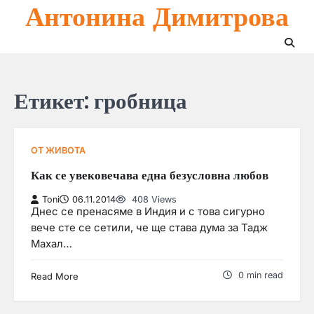
Антонина Димитрова
Skip
to
content
Етикет:
гробница
ОТ ЖИВОТА
Как се увековечава една безусловна любов
Toni
06.11.2014
408 Views
Днес се пренасяме в Индия и с това сигурно
вече сте се сетили, че ще става дума за Тадж
Махал…
0 min read
Read More