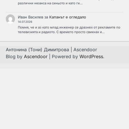
различни нюанса на синьото и като ги…
Иван Василев
за
Капанът е огледало
14.07.2026
Помня, че и аз като млад инженер се дразнех от рекламите по
телевизията и радиото. С времето просто свикнах и…
Антонина (Тони) Димитрова | Ascendoor
Blog by
Ascendoor
| Powered by
WordPress
.