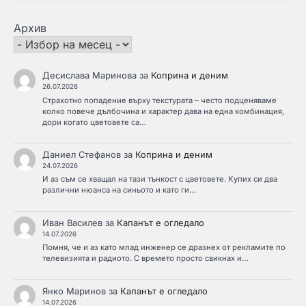
Архив
Десислава Маринова
за
Коприна и деним
26.07.2026
Страхотно попадение върху текстурата – често подценяваме
колко повече дълбочина и характер дава на една комбинация,
дори когато цветовете са…
Даниел Стефанов
за
Коприна и деним
24.07.2026
И аз съм се хващал на тази тънкост с цветовете. Купих си два
различни нюанса на синьото и като ги…
Иван Василев
за
Капанът е огледало
14.07.2026
Помня, че и аз като млад инженер се дразнех от рекламите по
телевизията и радиото. С времето просто свикнах и…
Янко Маринов
за
Капанът е огледало
14.07.2026