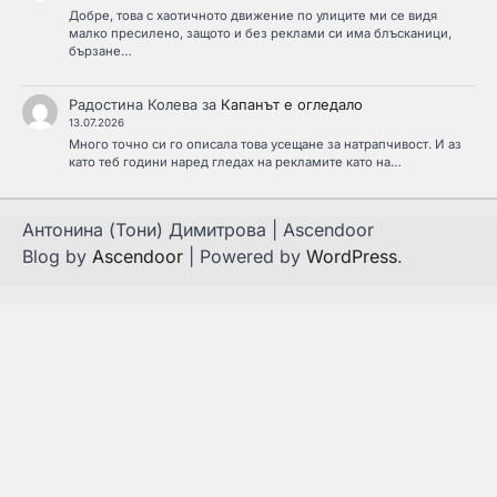
Добре, това с хаотичното движение по улиците ми се видя
малко пресилено, защото и без реклами си има блъсканици,
бързане…
Радостина Колева
за
Капанът е огледало
13.07.2026
Много точно си го описала това усещане за натрапчивост. И аз
като теб години наред гледах на рекламите като на…
Антонина (Тони) Димитрова | Ascendoor
Blog by
Ascendoor
| Powered by
WordPress
.