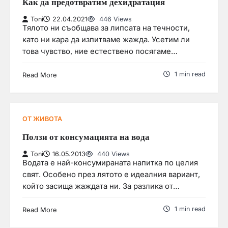
Как да предотвратим дехидратация
Toni
22.04.2021
446 Views
Тялото ни съобщава за липсата на течности,
като ни кара да изпитваме жажда. Усетим ли
това чувство, ние естествено посягаме…
1 min read
Read More
ОТ ЖИВОТА
Ползи от консумацията на вода
Toni
16.05.2013
440 Views
Водата е най-консумираната напитка по целия
свят. Особено през лятото е идеалния вариант,
който засища жаждата ни. За разлика от…
1 min read
Read More