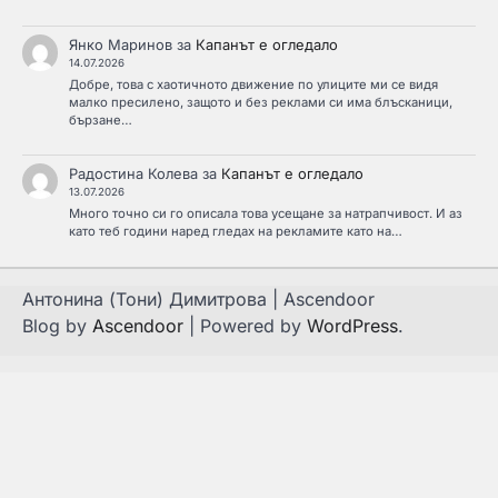
Янко Маринов
за
Капанът е огледало
14.07.2026
Добре, това с хаотичното движение по улиците ми се видя
малко пресилено, защото и без реклами си има блъсканици,
бързане…
Радостина Колева
за
Капанът е огледало
13.07.2026
Много точно си го описала това усещане за натрапчивост. И аз
като теб години наред гледах на рекламите като на…
Антонина (Тони) Димитрова | Ascendoor
Blog by
Ascendoor
| Powered by
WordPress
.