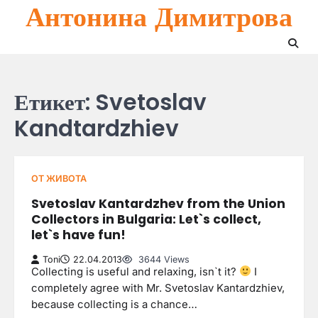
Антонина Димитрова
Skip
to
content
Етикет:
Svetoslav
Kandtardzhiev
ОТ ЖИВОТА
Svetoslav Kantardzhev from the Union
Collectors in Bulgaria: Let`s collect,
let`s have fun!
Toni
22.04.2013
3644 Views
Collecting is useful and relaxing, isn`t it?
I
completely agree with Mr. Svetoslav Kantardzhiev,
because collecting is a chance…