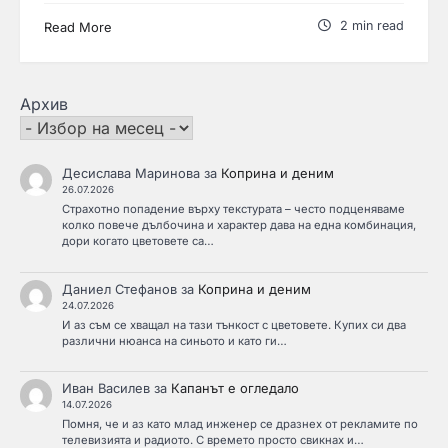
2 min read
Read More
Архив
Десислава Маринова
за
Коприна и деним
26.07.2026
Страхотно попадение върху текстурата – често подценяваме
колко повече дълбочина и характер дава на една комбинация,
дори когато цветовете са…
Даниел Стефанов
за
Коприна и деним
24.07.2026
И аз съм се хващал на тази тънкост с цветовете. Купих си два
различни нюанса на синьото и като ги…
Иван Василев
за
Капанът е огледало
14.07.2026
Помня, че и аз като млад инженер се дразнех от рекламите по
телевизията и радиото. С времето просто свикнах и…