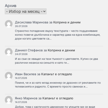
Архив
Десислава Маринова
за
Коприна и деним
26.07.2026
Страхотно попадение върху текстурата – често подценяваме
колко повече дълбочина и характер дава на една комбинация,
дори когато цветовете са…
Даниел Стефанов
за
Коприна и деним
24.07.2026
И аз съм се хващал на тази тънкост с цветовете. Купих си два
различни нюанса на синьото и като ги…
Иван Василев
за
Капанът е огледало
14.07.2026
Помня, че и аз като млад инженер се дразнех от рекламите по
телевизията и радиото. С времето просто свикнах и…
Янко Маринов
за
Капанът е огледало
14.07.2026
Добре, това с хаотичното движение по улиците ми се видя