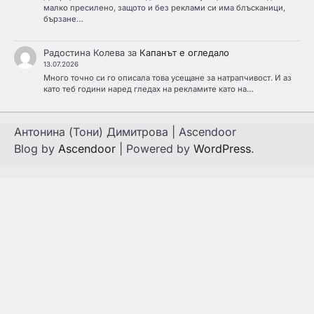
малко пресилено, защото и без реклами си има блъсканици,
бързане…
Радостина Колева
за
Капанът е огледало
13.07.2026
Много точно си го описала това усещане за натрапчивост. И аз
като теб години наред гледах на рекламите като на…
Антонина (Тони) Димитрова | Ascendoor
Blog by
Ascendoor
| Powered by
WordPress
.