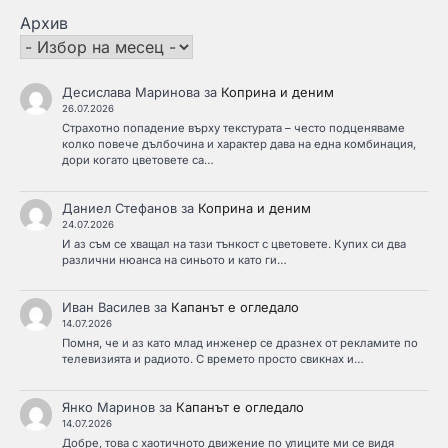
Архив
Десислава Маринова
за
Коприна и деним
26.07.2026
Страхотно попадение върху текстурата – често подценяваме
колко повече дълбочина и характер дава на една комбинация,
дори когато цветовете са…
Даниел Стефанов
за
Коприна и деним
24.07.2026
И аз съм се хващал на тази тънкост с цветовете. Купих си два
различни нюанса на синьото и като ги…
Иван Василев
за
Капанът е огледало
14.07.2026
Помня, че и аз като млад инженер се дразнех от рекламите по
телевизията и радиото. С времето просто свикнах и…
Янко Маринов
за
Капанът е огледало
14.07.2026
Добре, това с хаотичното движение по улиците ми се видя