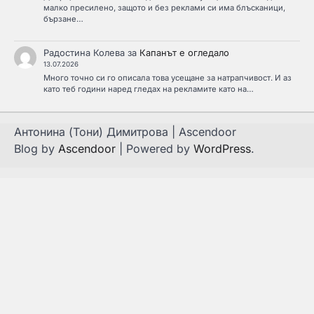
малко пресилено, защото и без реклами си има блъсканици,
бързане…
Радостина Колева
за
Капанът е огледало
13.07.2026
Много точно си го описала това усещане за натрапчивост. И аз
като теб години наред гледах на рекламите като на…
Антонина (Тони) Димитрова | Ascendoor
Blog by
Ascendoor
| Powered by
WordPress
.