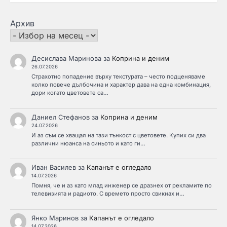
Архив
Десислава Маринова
за
Коприна и деним
26.07.2026
Страхотно попадение върху текстурата – често подценяваме
колко повече дълбочина и характер дава на една комбинация,
дори когато цветовете са…
Даниел Стефанов
за
Коприна и деним
24.07.2026
И аз съм се хващал на тази тънкост с цветовете. Купих си два
различни нюанса на синьото и като ги…
Иван Василев
за
Капанът е огледало
14.07.2026
Помня, че и аз като млад инженер се дразнех от рекламите по
телевизията и радиото. С времето просто свикнах и…
Янко Маринов
за
Капанът е огледало
14.07.2026