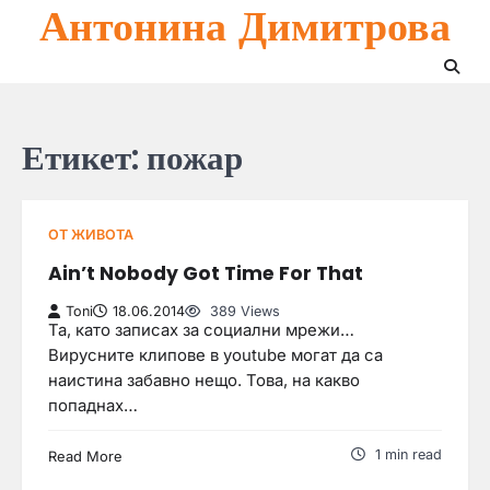
Антонина Димитрова
Skip
to
content
Етикет:
пожар
ОТ ЖИВОТА
Ain’t Nobody Got Time For That
Toni
18.06.2014
389 Views
Та, като записах за социални мрежи…
Вирусните клипове в youtube могат да са
наистина забавно нещо. Това, на какво
попаднах…
1 min read
Read More