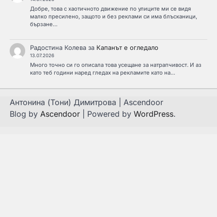
Добре, това с хаотичното движение по улиците ми се видя
малко пресилено, защото и без реклами си има блъсканици,
бързане…
Радостина Колева
за
Капанът е огледало
13.07.2026
Много точно си го описала това усещане за натрапчивост. И аз
като теб години наред гледах на рекламите като на…
Антонина (Тони) Димитрова | Ascendoor
Blog by
Ascendoor
| Powered by
WordPress
.