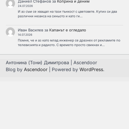
Даниел Стефанов
за
Коприна и деним
24.07.2026
И аз съм се хващал на тази тънкост с цветовете. Купих си два
различни нюанса на синьото и като ги…
Иван Василев
за
Капанът е огледало
14.07.2026
Помня, че и аз като млад инженер се дразнех от рекламите по
телевизията и радиото. С времето просто свикнах и…
Антонина (Тони) Димитрова | Ascendoor
Blog by
Ascendoor
| Powered by
WordPress
.