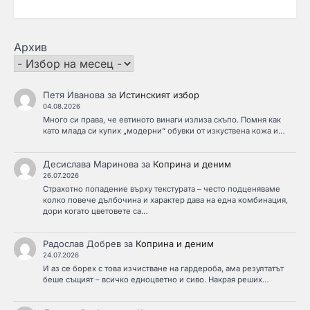
Архив
Петя Иванова
за
Истинският избор
04.08.2026
Много си права, че евтиното винаги излиза скъпо. Помня как
като млада си купих „модерни“ обувки от изкуствена кожа и…
Десислава Маринова
за
Коприна и деним
26.07.2026
Страхотно попадение върху текстурата – често подценяваме
колко повече дълбочина и характер дава на една комбинация,
дори когато цветовете са…
Радослав Добрев
за
Коприна и деним
24.07.2026
И аз се борех с това изчистване на гардероба, ама резултатът
беше същият – всичко едноцветно и сиво. Накрая реших…