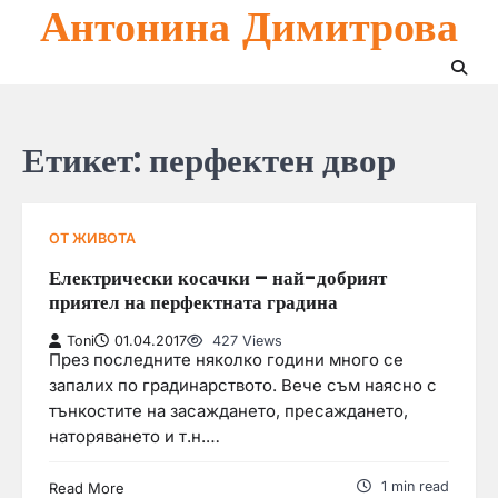
Антонина Димитрова
Skip
to
content
Етикет:
перфектен двор
ОТ ЖИВОТА
Електрически косачки – най-добрият
приятел на перфектната градина
Toni
01.04.2017
427 Views
През последните няколко години много се
запалих по градинарството. Вече съм наясно с
тънкостите на засаждането, пресаждането,
наторяването и т.н.…
1 min read
Read More