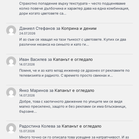
Страхотно попадение върху текстурата – често подценяваме
колко повече дълбочина и характер дава на една комбинация,
дори когато цветовете са…
Даниел Стефанов
за
Коприна и деним
24.07.2026
И аз съм се хващал на тази тънкост с цветовете. Купих си два
различни нюанса на синьото и като ги…
Иван Василев
за
Капанът е огледало
14.07.2026
Помня, че и аз като млад инженер се дразнех от рекламите по
телевизията и радиото. С времето просто свикнах и…
Янко Маринов
за
Капанът е огледало
14.07.2026
Добре, това с хаотичното движение по улиците ми се видя
малко пресилено, защото и без реклами си има блъсканици,
бързане…
Радостина Колева
за
Капанът е огледало
13.07.2026
Много точно си го описала това усещане за натрапчивост. И аз