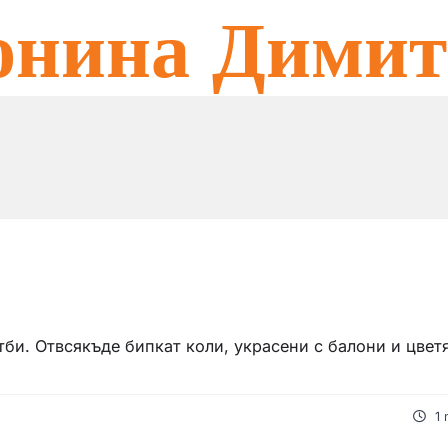
онина Димит
тби. Отвсякъде бипкат коли, украсени с балони и цветя
1 