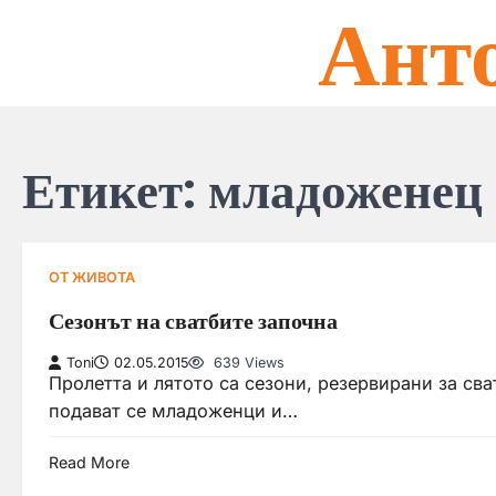
Ант
Skip
to
content
Етикет:
младоженец
ОТ ЖИВОТА
Сезонът на сватбите започна
Toni
02.05.2015
639 Views
Пролетта и лятото са сезони, резервирани за сва
подават се младоженци и…
Read More