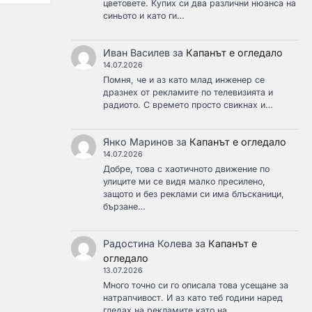
цветовете. Купих си два различни нюанса на
синьото и като ги…
Иван Василев
за
Капанът е огледало
14.07.2026
Помня, че и аз като млад инженер се
дразнех от рекламите по телевизията и
радиото. С времето просто свикнах и…
Янко Маринов
за
Капанът е огледало
14.07.2026
Добре, това с хаотичното движение по
улиците ми се видя малко пресилено,
защото и без реклами си има блъсканици,
бързане…
Радостина Колева
за
Капанът е
огледало
13.07.2026
Много точно си го описала това усещане за
натрапчивост. И аз като теб години наред
гледах на рекламите като на…