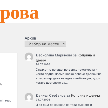
рова
Архив
Десислава Маринова
за
Коприна и
деним
26.07.2026
Страхотно попадение върху текстурата –
често подценяваме колко повече дълбочина
и характер дава на една комбинация, дори
когато цветовете са…
,
Даниел Стефанов
за
Коприна и деним
24.07.2026
min read
И аз съм се хващал на тази тънкост с