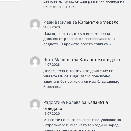
цветовете. Купих си два различни нюанса на
синьото и като ги…
Иван Василев
за
Капанът е огледало
14.07.2026
Помня, че и аз като млад инженер се
дразнех от рекламите по телевизията и
радиото. С времето просто свикнах и…
Янко Маринов
за
Капанът е огледало
14.07.2026
Добре, това с хаотичното движение по
улиците ми се видя малко пресилено,
защото и без реклами си има блъсканици,
бързане…
Радостина Колева
за
Капанът е
огледало
13.07.2026
Много точно си го описала това усещане за
натрапчивост. И аз като теб години наред
гледах на рекламите като на…