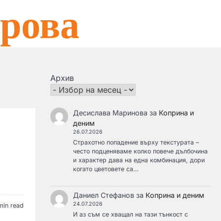
рова
Архив
Десислава Маринова
за
Коприна и
деним
26.07.2026
Страхотно попадение върху текстурата –
често подценяваме колко повече дълбочина
и характер дава на една комбинация, дори
когато цветовете са…
Даниел Стефанов
за
Коприна и деним
24.07.2026
min read
И аз съм се хващал на тази тънкост с