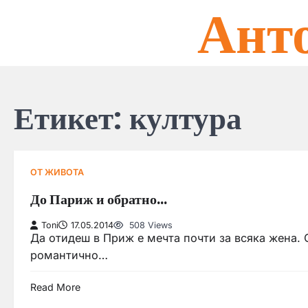
Ант
Skip
to
content
Етикет:
култура
ОТ ЖИВОТА
До Париж и обратно…
Toni
17.05.2014
508 Views
Да отидеш в Приж е мечта почти за всяка жена. 
романтично…
Read More