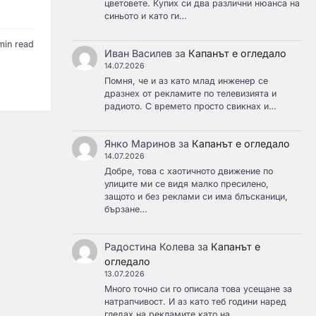
цветовете. Купих си два различни нюанса на
синьото и като ги…
min read
Иван Василев
за
Капанът е огледало
14.07.2026
Помня, че и аз като млад инженер се
дразнех от рекламите по телевизията и
радиото. С времето просто свикнах и…
Янко Маринов
за
Капанът е огледало
14.07.2026
Добре, това с хаотичното движение по
улиците ми се видя малко пресилено,
защото и без реклами си има блъсканици,
бързане…
Радостина Колева
за
Капанът е
огледало
13.07.2026
Много точно си го описала това усещане за
натрапчивост. И аз като теб години наред
гледах на рекламите като на…