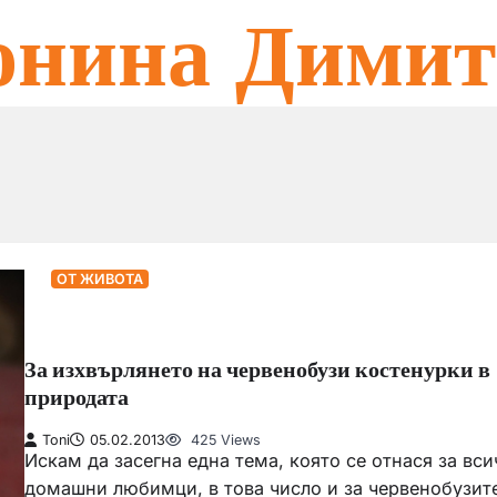
онина Димит
ОТ ЖИВОТА
За изхвърлянето на червенобузи костенурки в
природата
Toni
05.02.2013
425 Views
Искам да засегна една тема, която се отнася за вси
домашни любимци, в това число и за червенобузит