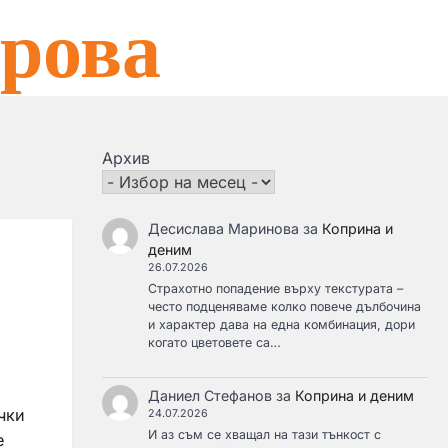
рова
Архив
Десислава Маринова
за
Коприна и
деним
26.07.2026
Страхотно попадение върху текстурата –
често подценяваме колко повече дълбочина
и характер дава на една комбинация, дори
когато цветовете са…
Даниел Стефанов
за
Коприна и деним
чки
24.07.2026
И аз съм се хващал на тази тънкост с
е