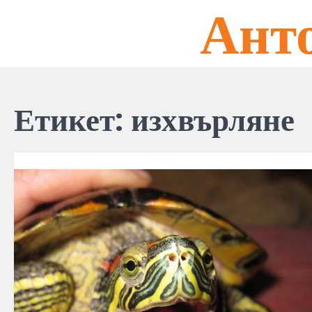
Ант
Skip
to
content
Етикет:
изхвърляне