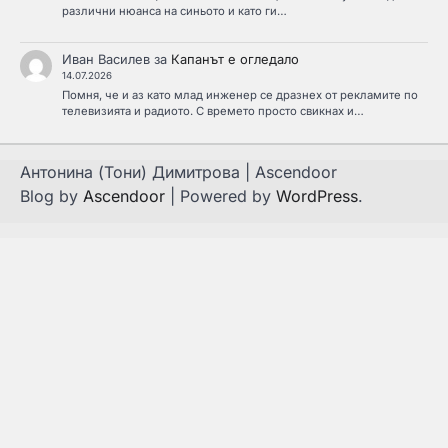
различни нюанса на синьото и като ги…
Иван Василев
за
Капанът е огледало
14.07.2026
Помня, че и аз като млад инженер се дразнех от рекламите по
телевизията и радиото. С времето просто свикнах и…
Антонина (Тони) Димитрова | Ascendoor
Blog by
Ascendoor
| Powered by
WordPress
.