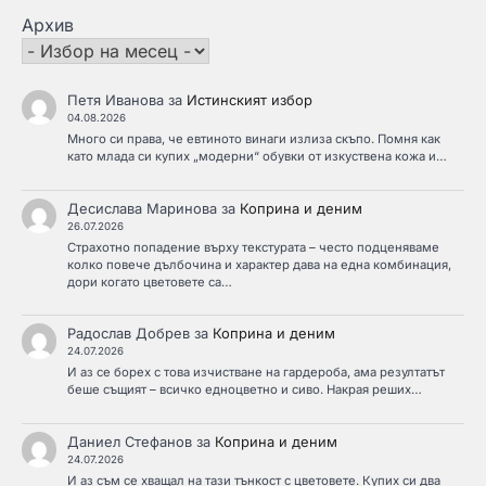
Архив
Петя Иванова
за
Истинският избор
04.08.2026
Много си права, че евтиното винаги излиза скъпо. Помня как
като млада си купих „модерни“ обувки от изкуствена кожа и…
Десислава Маринова
за
Коприна и деним
26.07.2026
Страхотно попадение върху текстурата – често подценяваме
колко повече дълбочина и характер дава на една комбинация,
дори когато цветовете са…
Радослав Добрев
за
Коприна и деним
24.07.2026
И аз се борех с това изчистване на гардероба, ама резултатът
беше същият – всичко едноцветно и сиво. Накрая реших…
Даниел Стефанов
за
Коприна и деним
24.07.2026
И аз съм се хващал на тази тънкост с цветовете. Купих си два