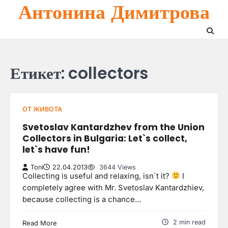
Антонина Димитрова
Skip
to
content
Етикет:
collectors
ОТ ЖИВОТА
Svetoslav Kantardzhev from the Union
Collectors in Bulgaria: Let`s collect,
let`s have fun!
Toni
22.04.2013
3644 Views
Collecting is useful and relaxing, isn`t it?
I
completely agree with Mr. Svetoslav Kantardzhiev,
because collecting is a chance…
2 min read
Read More