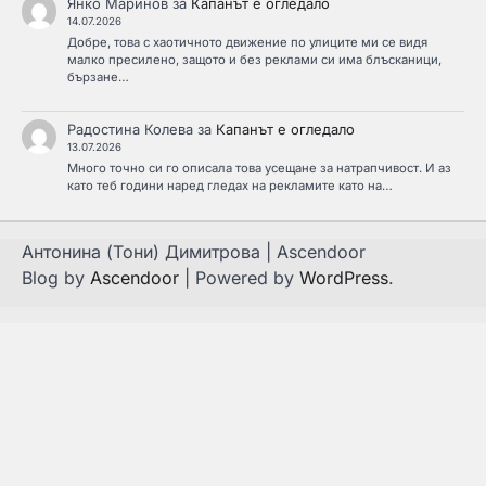
Янко Маринов
за
Капанът е огледало
14.07.2026
Добре, това с хаотичното движение по улиците ми се видя
малко пресилено, защото и без реклами си има блъсканици,
бързане…
Радостина Колева
за
Капанът е огледало
13.07.2026
Много точно си го описала това усещане за натрапчивост. И аз
като теб години наред гледах на рекламите като на…
Антонина (Тони) Димитрова | Ascendoor
Blog by
Ascendoor
| Powered by
WordPress
.