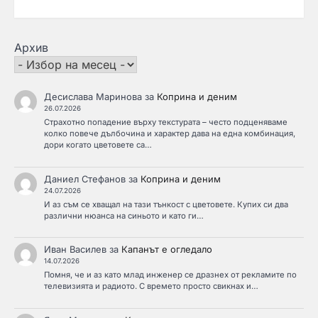
Архив
Десислава Маринова
за
Коприна и деним
26.07.2026
Страхотно попадение върху текстурата – често подценяваме
колко повече дълбочина и характер дава на една комбинация,
дори когато цветовете са…
Даниел Стефанов
за
Коприна и деним
24.07.2026
И аз съм се хващал на тази тънкост с цветовете. Купих си два
различни нюанса на синьото и като ги…
Иван Василев
за
Капанът е огледало
14.07.2026
Помня, че и аз като млад инженер се дразнех от рекламите по
телевизията и радиото. С времето просто свикнах и…