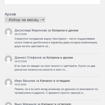
Архив
Десислава Маринова
за
Коприна и деним
26.07.2026
Страхотно попадение върху текстурата – често подценяваме
колко повече дълбочина и характер дава на една комбинация,
дори когато цветовете са…
Даниел Стефанов
за
Коприна и деним
24.07.2026
И аз съм се хващал на тази тънкост с цветовете. Купих си два
различни нюанса на синьото и като ги…
Иван Василев
за
Капанът е огледало
14.07.2026
Помня, че и аз като млад инженер се дразнех от рекламите по
телевизията и радиото. С времето просто свикнах и…
Янко Маринов
за
Капанът е огледало