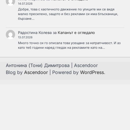
14.07.2026
Добре, това с хаотичното движение по улиците ми се видя
малко пресилено, защото и без реклами си има блъсканици,
бързане…
Радостина Колева
за
Капанът е огледало
13.07.2026
Много точно си го описала това усещане за натрапчивост. И аз
като теб години наред гледах на рекламите като на…
Антонина (Тони) Димитрова | Ascendoor
Blog by
Ascendoor
| Powered by
WordPress
.