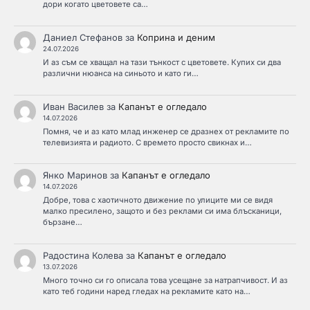
дори когато цветовете са…
Даниел Стефанов
за
Коприна и деним
24.07.2026
И аз съм се хващал на тази тънкост с цветовете. Купих си два
различни нюанса на синьото и като ги…
Иван Василев
за
Капанът е огледало
14.07.2026
Помня, че и аз като млад инженер се дразнех от рекламите по
телевизията и радиото. С времето просто свикнах и…
Янко Маринов
за
Капанът е огледало
14.07.2026
Добре, това с хаотичното движение по улиците ми се видя
малко пресилено, защото и без реклами си има блъсканици,
бързане…
Радостина Колева
за
Капанът е огледало
13.07.2026
Много точно си го описала това усещане за натрапчивост. И аз
като теб години наред гледах на рекламите като на…