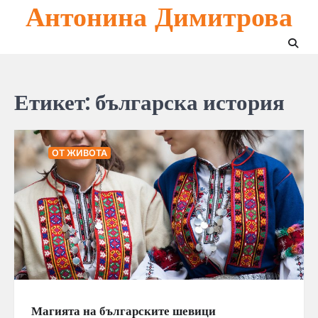
Антонина Димитрова
Skip
to
content
Етикет:
българска история
ОТ ЖИВОТА
Магията на българските шевици