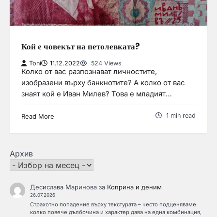
Кой е човекът на петолевката?
Toni
11.12.2022
524 Views
Колко от вас разпознават личностите,
изобразени върху банкнотите? А колко от вас
знаят кой е Иван Милев? Това е младият…
1 min read
Read More
Архив
Десислава Маринова
за
Коприна и деним
26.07.2026
Страхотно попадение върху текстурата – често подценяваме
колко повече дълбочина и характер дава на една комбинация,