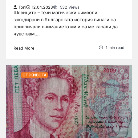
Toni
12.04.2023
532 Views
Шевиците – тези магически символи,
закодирани в българската история винаги са
привличали вниманието ми и са ме карали да
чувствам,…
1 min read
Read More
ОТ ЖИВОТА