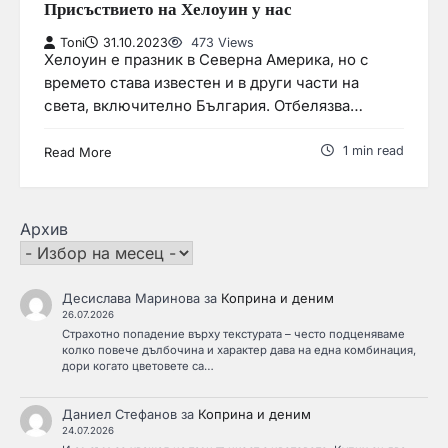
Присъствието на Хелоуин у нас
Toni
31.10.2023
473 Views
Хелоуин е празник в Северна Америка, но с
времето става известен и в други части на
света, включително България. Отбелязва…
1 min read
Read More
Архив
Десислава Маринова
за
Коприна и деним
26.07.2026
Страхотно попадение върху текстурата – често подценяваме
колко повече дълбочина и характер дава на една комбинация,
дори когато цветовете са…
Даниел Стефанов
за
Коприна и деним
24.07.2026