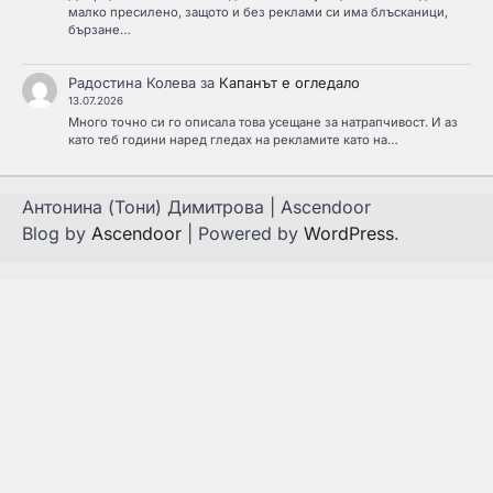
малко пресилено, защото и без реклами си има блъсканици,
бързане…
Радостина Колева
за
Капанът е огледало
13.07.2026
Много точно си го описала това усещане за натрапчивост. И аз
като теб години наред гледах на рекламите като на…
Антонина (Тони) Димитрова | Ascendoor
Blog by
Ascendoor
| Powered by
WordPress
.