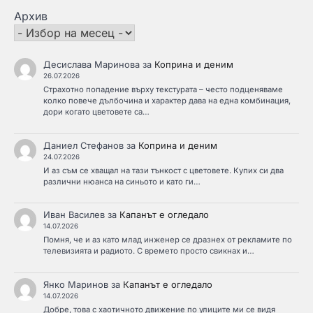
Архив
Десислава Маринова
за
Коприна и деним
26.07.2026
Страхотно попадение върху текстурата – често подценяваме
колко повече дълбочина и характер дава на една комбинация,
дори когато цветовете са…
Даниел Стефанов
за
Коприна и деним
24.07.2026
И аз съм се хващал на тази тънкост с цветовете. Купих си два
различни нюанса на синьото и като ги…
Иван Василев
за
Капанът е огледало
14.07.2026
Помня, че и аз като млад инженер се дразнех от рекламите по
телевизията и радиото. С времето просто свикнах и…
Янко Маринов
за
Капанът е огледало
14.07.2026
Добре, това с хаотичното движение по улиците ми се видя