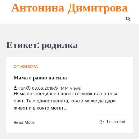
Антонина Димитрова
Skip
to
content
Етикет:
родилка
ОТ ЖИВОТА
Мама е равно на сила
Toni
03.06.2019
1414 Views
Няма по-специален човек от майката на този
свят. Тя е единствената, която може да дари
живот и в която могат…
1 min read
Read More