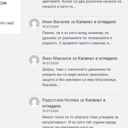
цветовете. Купих си два различни нюанса на
сля
синьото и като ги…
Иван Василев
за
Капанът е огледало
min read
14.07.2026
Помня, че и аз като млад инженер се
дразнех от рекламите по телевизията и
радиото. С времето просто свикнах и…
Янко Маринов
за
Капанът е огледало
14.07.2026
Добре, това с хаотичното движение по
улиците ми се видя малко пресилено,
защото и без реклами си има блъсканици,
бързане…
Радостина Колева
за
Капанът е
огледало
13.07.2026
Много точно си го описала това усещане за
натрапчивост. И аз като теб години наред
гледах на рекламите като на…