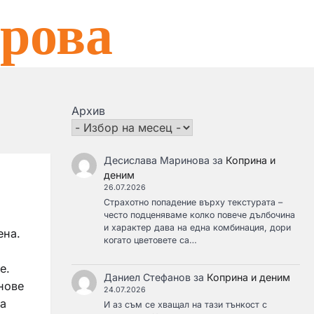
рова
Архив
Десислава Маринова
за
Коприна и
деним
26.07.2026
Страхотно попадение върху текстурата –
често подценяваме колко повече дълбочина
и характер дава на една комбинация, дори
ена.
когато цветовете са…
е.
Даниел Стефанов
за
Коприна и деним
нове
24.07.2026
на
И аз съм се хващал на тази тънкост с