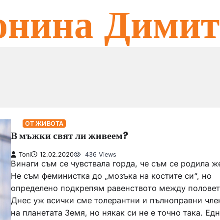
онина Димит
ОТ ЖИВОТА
В мъжки свят ли живеем?
Toni
12.02.2020
436 Views
Винаги съм се чувствала горда, че съм се родила ж
Не съм феминистка до „мозъка на костите си“, но
определено подкрепям равенството между половет
Днес уж всички сме толерантни и пълноправни чле
на планетата Земя, но някак си не е точно така. Ед