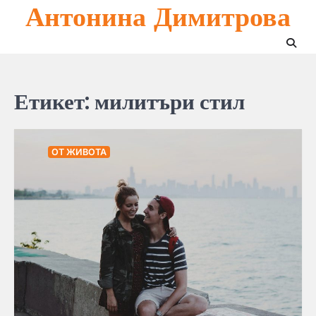
Антонина Димитрова
Skip
to
content
Етикет:
милитъри стил
ОТ ЖИВОТА