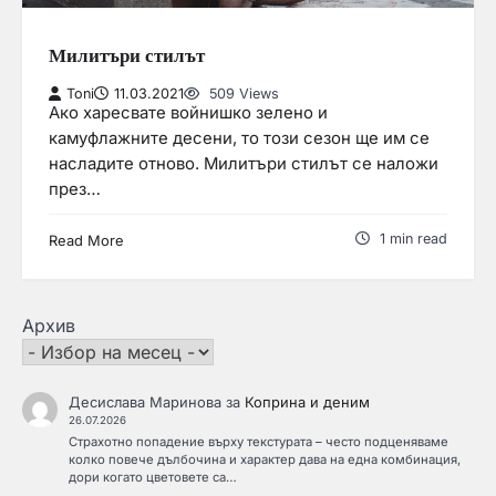
Милитъри стилът
Toni
11.03.2021
509 Views
Ако харесвате войнишко зелено и
камуфлажните десени, то този сезон ще им се
насладите отново. Милитъри стилът се наложи
през…
1 min read
Read More
Архив
Десислава Маринова
за
Коприна и деним
26.07.2026
Страхотно попадение върху текстурата – често подценяваме
колко повече дълбочина и характер дава на една комбинация,
дори когато цветовете са…