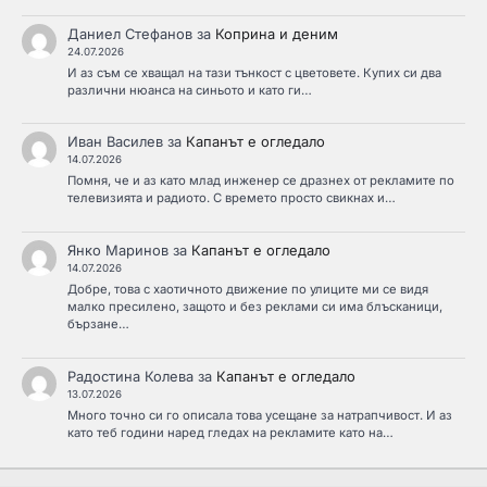
Даниел Стефанов
за
Коприна и деним
24.07.2026
И аз съм се хващал на тази тънкост с цветовете. Купих си два
различни нюанса на синьото и като ги…
Иван Василев
за
Капанът е огледало
14.07.2026
Помня, че и аз като млад инженер се дразнех от рекламите по
телевизията и радиото. С времето просто свикнах и…
Янко Маринов
за
Капанът е огледало
14.07.2026
Добре, това с хаотичното движение по улиците ми се видя
малко пресилено, защото и без реклами си има блъсканици,
бързане…
Радостина Колева
за
Капанът е огледало
13.07.2026
Много точно си го описала това усещане за натрапчивост. И аз
като теб години наред гледах на рекламите като на…